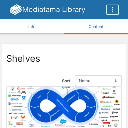
Mediatama Library
Info
Content
Shelves
Sort
Name